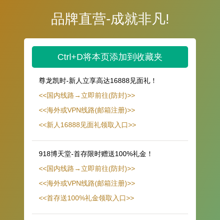
品牌直营-成就非凡!
Ctrl+D将本页添加到收藏夹
尊龙凯时-新人立享高达16888见面礼！
<<国内线路→立即前往(防封)>>
<<海外或VPN线路(邮箱注册)>>
<<新人16888见面礼领取入口>>
918博天堂-首存限时赠送100%礼金！
<<国内线路→立即前往(防封)>>
<<海外或VPN线路(邮箱注册)>>
<<首存送100%礼金领取入口>>